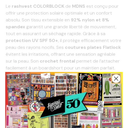
Le
rashvest COLORBLOCK
de
MDNS
est conçu pour
offrir une protection solaire optimale et un confort
absolu. Son tissu extensible en
92% nylon et 8%
spandex
garantit une grande liberté de mouvement,
tout en assurant un séchage rapide. Grâce à sa
protection UV SPF 50+
, il protège efficacement votre
peau des rayons nocifs. Ses
coutures plates Flatlock
évitent les irritations, offrant une sensation agréable
sur la peau. Son
crochet frontal
permet de l’attacher
facilement à un boardshort pour un maintien parfait.
Disponible en plusieurs coloris !
Caractéristiques techniques :
Protection UV SPF 50+
: Bouclier efficace
contre le soleil
Coutures plates Flatlock
: Confort durable et
anti-irritation