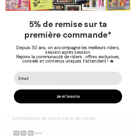
Tissu extensible (92% Nylon / 8% Spandex)
:
Ajustement parfait et séchage rapide
Crochet frontal pour boardshort
: Maintien
5% de remise sur ta
sécurisé pendant l’activité
première commande*
Design Colorblock
: Large choix de coloris
Depuis 50 ans, on accompagne les meilleurs riders,
session après session.
Rejoins la communauté de riders : offres exclusives,
Paiement Sécurisé
conseils et contenus uniques t’attendent ! 🔥
Vos informations de paiement sont traitées en
Je m'inscris
toute sécurité. Nous ne stockons pas les détails
de votre carte de crédit et n'avons pas accès aux
informations de votre carte de crédit.