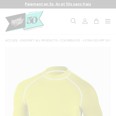
Paiement en 3x, 4x et 10x sans frais
Aller au contenu
Menu
Recherche
Se connecter
Panier
Recherche
Rechercher
ACCUEIL
›
EASYGIFT ALL PRODUCTS
›
COLORBLOCK - LYCRA S/S UPF 50 SU
L’image 1 est maintenant disponible dans la vue de galerie