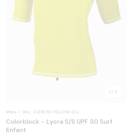
de
1
/
2
Mdns
|
SKU :
CVD8710-YELLOW-12-L
Colorblock - Lycra S/S UPF 50 Surf
Enfant