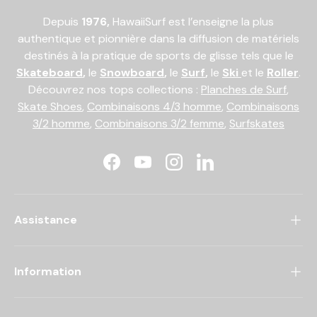
Depuis
1976,
HawaiiSurf est l’enseigne la plus
authentique et pionnière dans la diffusion de matériels
destinés à la pratique de sports de glisse tels que le
Skateboard
,
le
Snowboard
,
le
Surf
,
le
Ski
et le
Roller
.
Découvrez nos tops collections :
Planches de Surf
,
Skate Shoes
,
Combinaisons 4/3 homme
,
Combinaisons
3/2 homme
,
Combinaisons 3/2 femme
,
Surfskates
Facebook
YouTube
Instagram
LinkedIn
Assistance
Information