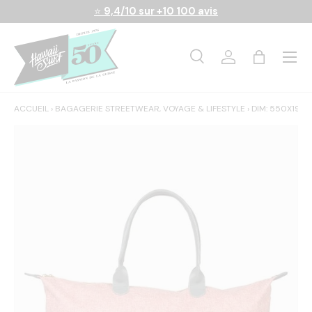
⭐
9,4/10 sur +10 100 avis
Aller au contenu
Menu
Recherche
Se connecter
Panier
Recherche
Rechercher
ACCUEIL
›
BAGAGERIE STREETWEAR, VOYAGE & LIFESTYLE
›
DIM: 550X190X