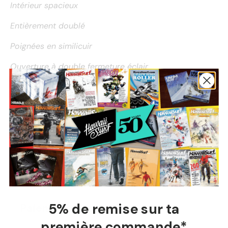
Intérieur spacieux
Entièrement doublé
Poignées en similicuir
Ouverture à double fermeture éclair
Poche intérieur
Résistant à l'eau
Dimensions:
35cm x 55cm x 19cm
Capacité:
35 L
Retrouvez le meilleur de Mi-Pac sur HawaiiSurf !
5% de remise sur ta
Paiement Sécurisé
première commande*