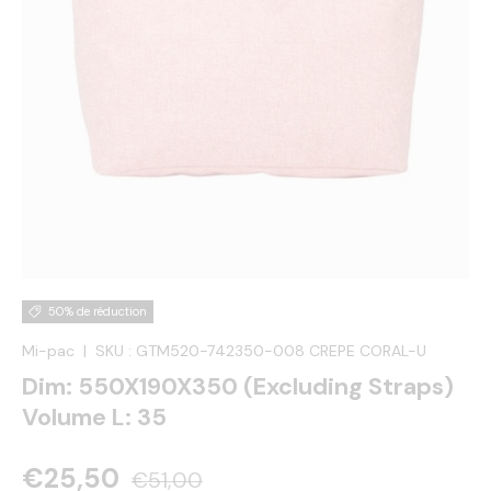
50% de réduction
Mi-pac
|
SKU :
GTM520-742350-008 CREPE CORAL-U
Dim: 550X190X350 (Excluding Straps)
Volume L: 35
€25,50
€51,00