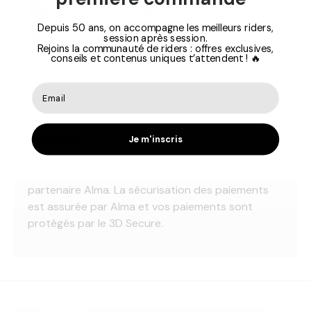
Depuis 50 ans, on accompagne les meilleurs riders,
session après session.
Rejoins la communauté de riders : offres exclusives,
Vos informations de paiement sont traitées en
conseils et contenus uniques t’attendent ! 🔥
toute sécurité. Nous ne stockons pas les détails
de votre carte de crédit et n'avons pas accès aux
informations de votre carte de crédit.
Je m'inscris
Le paiement en 3, 4, 10 X est disponible via notre
partenaire Alma. La sécurisation des paiements
est assurée par Alma et vos paiements sont
protégés par le 3D Secure.