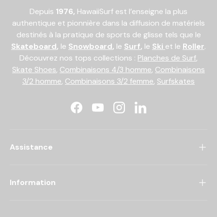
Depuis
1976,
HawaiiSurf est l’enseigne la plus
authentique et pionnière dans la diffusion de matériels
destinés à la pratique de sports de glisse tels que le
Skateboard
,
le
Snowboard
,
le
Surf
,
le
Ski
et le
Roller
.
Découvrez nos tops collections :
Planches de Surf
,
Skate Shoes
,
Combinaisons 4/3 homme
,
Combinaisons
3/2 homme
,
Combinaisons 3/2 femme
,
Surfskates
Facebook
YouTube
Instagram
LinkedIn
Assistance
Information