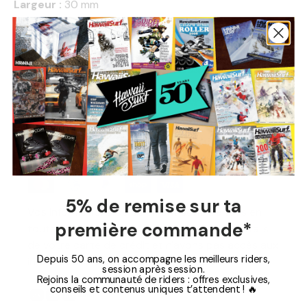
Largeur :
30 mm
Contact :
18.25 mm
Dureté :
102 A, roues dures pour les slides et pour le
street
Paiement Sécurisé
5% de remise sur ta
Vos informations de paiement sont traitées en
première commande*
toute sécurité. Nous ne stockons pas les détails
de votre carte de crédit et n'avons pas accès aux
Depuis 50 ans, on accompagne les meilleurs riders,
informations de votre carte de crédit.
session après session.
Rejoins la communauté de riders : offres exclusives,
conseils et contenus uniques t’attendent ! 🔥