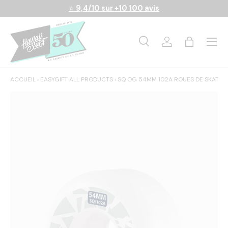
⭐
9,4/10 sur +10 100 avis
Aller au contenu
Menu
Recherche
Se connecter
Panier
Recherche
Rechercher
ACCUEIL
›
EASYGIFT ALL PRODUCTS
›
SQ OG 54MM 102A ROUES DE SKATE