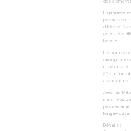
des éléments
La
paume e
permettant d
difficiles. Q
objets mouill
besoin.
Les
couture
exceptionn
nombreuses s
30mm fournis
assurant un
Avec les
Mit
marche aquat
pas seulemen
longe-côte 
Détails
: