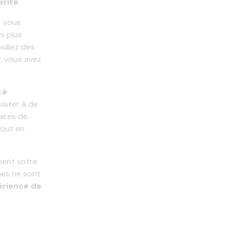
érité
.
, vous
s plus
puliez des
t vous avez
té
sister à de
ires de
tout en
ment votre
nes ne sont
érience de