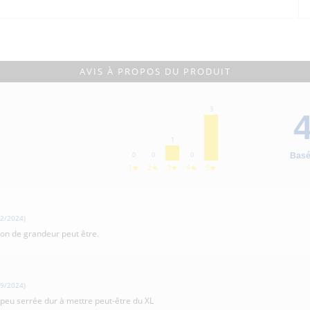
AVIS À PROPOS DU PRODUIT
3
4
1
0
0
0
Basé
1★
2★
3★
4★
5★
2/2024)
on de grandeur peut être.
9/2024)
un peu serrée dur à mettre peut-être du XL