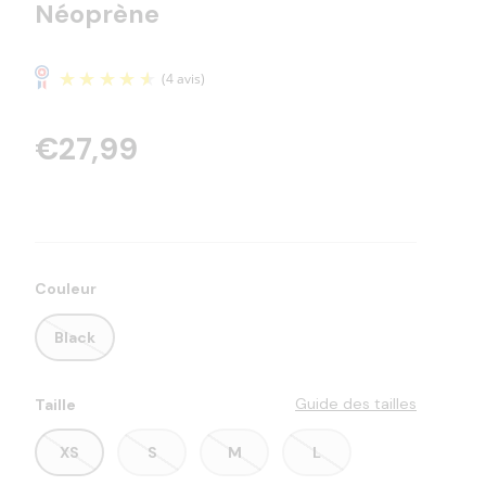
Néoprène
€27,99
(4 avis)
Couleur
Black
Guide des tailles
Taille
XS
S
M
L