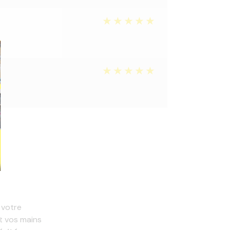
 votre
t vos mains