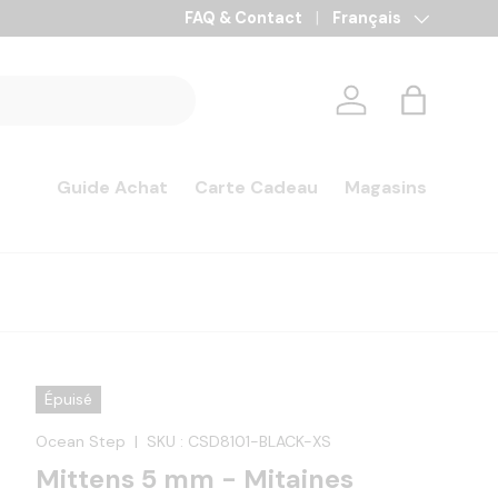
Paiement en 3x, 4x et 10x sans frais
FAQ & Contact
Langue
Français
Se connecter
Panier
Guide Achat
Carte Cadeau
Magasins
Épuisé
Ocean Step
|
SKU :
CSD8101-BLACK-XS
Mittens 5 mm - Mitaines