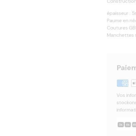
Constructio
épaisseur : 
Paume en né
Coutures GBS
Manchettes 
Paiem
Vos info
stockons
informat