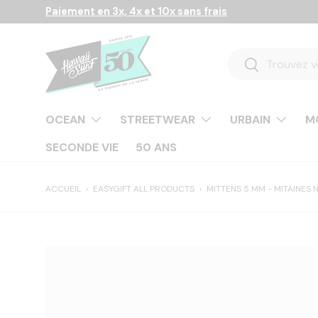
⭐
9,4/10 sur +10 100 avis
Aller au contenu
Recherche
Rechercher
OCEAN
STREETWEAR
URBAIN
M
SECONDE VIE
50 ANS
ACCUEIL
›
EASYGIFT ALL PRODUCTS
›
MITTENS 5 MM - MITAINES