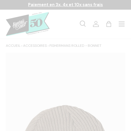
Paiement en 3x, 4x et 10x sans frais
Aller au contenu
Menu
Recherche
Se connecter
Panier
Recherche
Rechercher
ACCUEIL
›
ACCESSOIRES
›
FISHERMANS ROLLED - BONNET
L’image 1 est maintenant disponible dans la vue de galerie