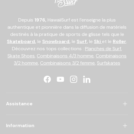
Depuis
1976,
HawaiiSurf est l’enseigne la plus
authentique et pionnière dans la diffusion de matériels
destinés à la pratique de sports de glisse tels que le
Skateboard
,
le
Snowboard
,
le
Surf
,
le
Ski
et le
Roller
.
Découvrez nos tops collections :
Planches de Surf
,
Skate Shoes
,
Combinaisons 4/3 homme
,
Combinaisons
3/2 homme
,
Combinaisons 3/2 femme
,
Surfskates
Facebook
YouTube
Instagram
LinkedIn
Assistance
Information