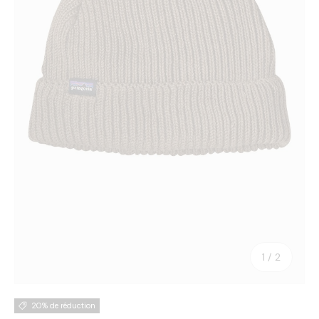
de
1
/
2
20% de réduction