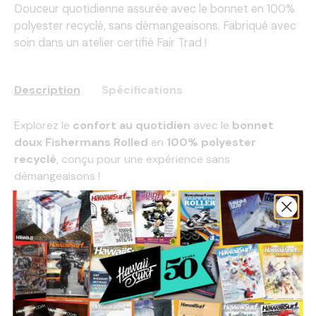
Douceur quotidienne assurée avec le bonnet en 100%
polyester recyclé, sans démangeaisons. Fabriqué avec
soin dans un atelier certifié Fair Trad !
Description
Spécifications
Explorez le
confort au quotidien
avec le
bonnet
doux Fishermans Rolled
en
100% polyester
recyclé
, conçu pour une expérience sans
démangeaisons !
Fabriqué avec soin dans un
atelier certifié Fair Trade
Certified™
, ce modèle allie
style
et
éco-
responsabilité
. Adoptez la chaleur tout en soutenant
des pratiques éthiques !
Bords côtelés
;
Bords côtelés qui retiennent la
chaleur et offrent une excellente tenue