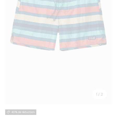
de
1
/
2
40% de réduction