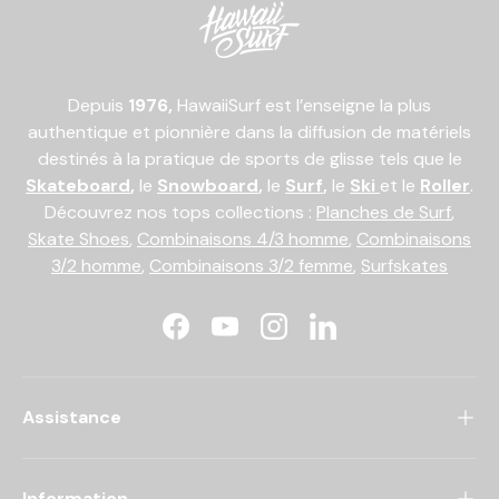
Depuis
1976,
HawaiiSurf est l’enseigne la plus
authentique et pionnière dans la diffusion de matériels
destinés à la pratique de sports de glisse tels que le
Skateboard
,
le
Snowboard
,
le
Surf
,
le
Ski
et le
Roller
.
Découvrez nos tops collections :
Planches de Surf
,
Skate Shoes
,
Combinaisons 4/3 homme
,
Combinaisons
3/2 homme
,
Combinaisons 3/2 femme
,
Surfskates
Facebook
YouTube
Instagram
LinkedIn
Assistance
Information