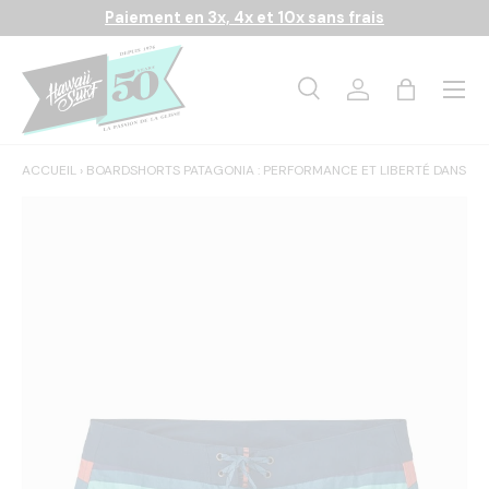
Paiement en 3x, 4x et 10x sans frais
Aller au contenu
Menu
Recherche
Se connecter
Panier
Recherche
Rechercher
ACCUEIL
›
BOARDSHORTS PATAGONIA : PERFORMANCE ET LIBERTÉ DANS LE
L’image 1 est maintenant disponible dans la vue de galerie