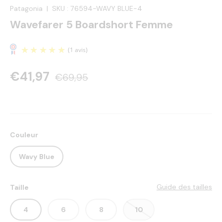
Patagonia
|
SKU :
76594-WAVY BLUE-4
Wavefarer 5 Boardshort Femme
€41,97
€69,95
Couleur
(1 avis)
Wavy Blue
Guide des tailles
Taille
4
6
8
10