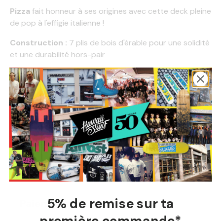
Pizza
fait honneur à ses origines avec cette deck pleine
de pop à l'effigie italienne !
Construction :
7 plis de bois d'érable pour une solidité
et une durabilité hors-pair
Dimensions :
8.0 x 32.375
Pratique :
Street ou park, s'adapte très bien
Shape :
Classique avec nose et tail redressés
Concave :
Moyen, la plus répandue pour balancer vos
tricks rapidement
Profitez des meilleures decks sur
HawaiiSurf
!
5% de remise sur ta
Paiement Sécurisé
première commande*