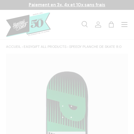
Paiement en 3x, 4x et 10x sans frais
Aller au contenu
Menu
Recherche
Se connecter
Panier
Recherche
Rechercher
ACCUEIL
›
EASYGIFT ALL PRODUCTS
›
SPEEDY PLANCHE DE SKATE 8.0
L’image 1 est maintenant disponible dans la vue de galerie