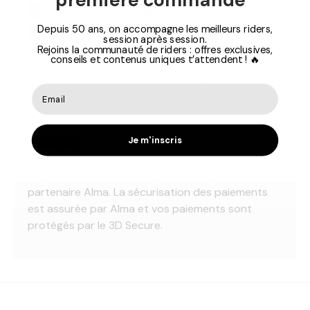
Depuis 50 ans, on accompagne les meilleurs riders,
session après session.
Rejoins la communauté de riders : offres exclusives,
Vos informations de paiement sont traitées en
conseils et contenus uniques t’attendent ! 🔥
toute sécurité. Nous ne stockons pas les détails
de votre carte de crédit et n'avons pas accès aux
informations de votre carte de crédit.
Je m'inscris
Le paiement en 3, 4, 10 X est disponible via notre
partenaire Alma. La sécurisation des paiements
est assurée par Alma et vos paiements sont
protégés par le 3D Secure.