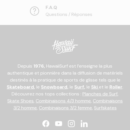
F.A.Q
Questions / Réponses
Depuis
1976,
HawaiiSurf est l’enseigne la plus
authentique et pionnière dans la diffusion de matériels
destinés à la pratique de sports de glisse tels que le
Skateboard
,
le
Snowboard
,
le
Surf
,
le
Ski
et le
Roller
.
Découvrez nos tops collections :
Planches de Surf
,
Skate Shoes
,
Combinaisons 4/3 homme
,
Combinaisons
3/2 homme
,
Combinaisons 3/2 femme
,
Surfskates
Facebook
YouTube
Instagram
LinkedIn