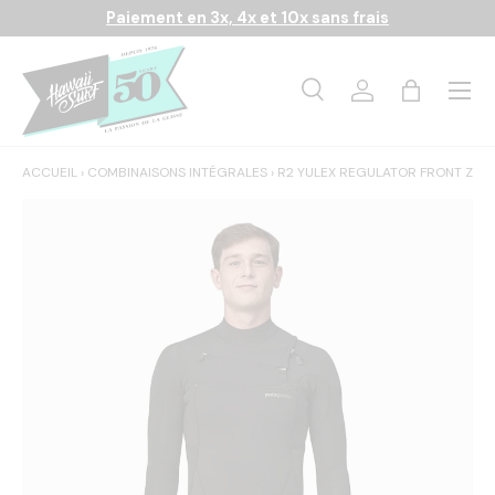
Paiement en 3x, 4x et 10x sans frais
Aller au contenu
Menu
Recherche
Se connecter
Panier
Recherche
Rechercher
ACCUEIL
›
COMBINAISONS INTÉGRALES
›
R2 YULEX REGULATOR FRONT ZIP 