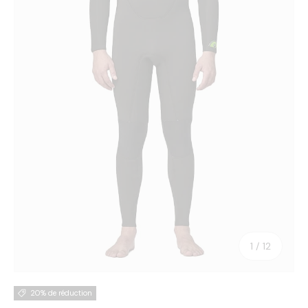
de
1
/
12
20% de réduction