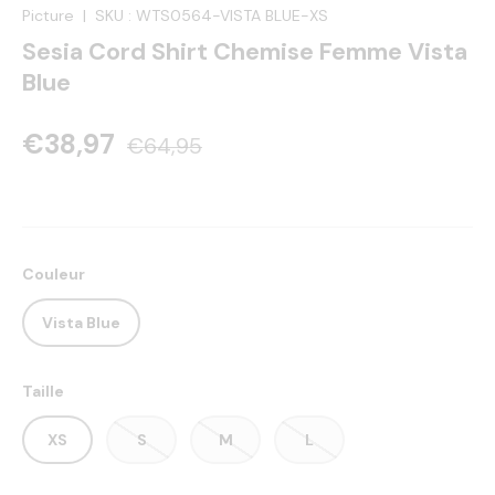
Picture
|
SKU :
WTS0564-VISTA BLUE-XS
Sesia Cord Shirt Chemise Femme Vista
Blue
€38,97
€64,95
Couleur
Vista Blue
Taille
XS
S
M
L