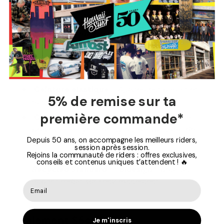
moderne pour un maximum de confort
Technologie Dry Now
–
Assure une
respirabilité optimale pour rester au sec toute
la journée
Matière extensible
–
Liberté de mouvement et
aisance garantie
Ceinture élastique
–
Ajustement parfait et
5% de remise sur ta
maintien optimal
première commande*
Composition responsable
–
Mélange de
polyester recyclé, de nylon, de spandex, de
Depuis 50 ans, on accompagne les meilleurs riders,
lyocell/Tencel et de coton biologique
session après session.
Rejoins la communauté de riders : offres exclusives,
Engagement écologique
–
Certifiée
Global
conseils et contenus uniques t’attendent ! 🔥
Recycled Standard
et
Bluesign®
, pour un
impact réduit sur l’environnement
Paiement Sécurisé
Je m'inscris