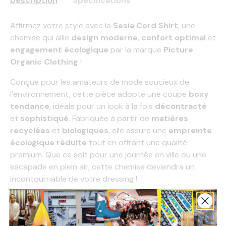
Description
Spécifications
Affirmez votre style avec la
Sesia Cord Shirt
, une
chemise qui allie
design moderne
,
confort optimal
et
engagement écologique
par la marque
Picture
Organic Clothing
!
Conçue pour les amateurs de mode soucieux de
l’environnement, cette pièce adopte une coupe
boxy
tendance
, idéale pour un look à la fois
décontracté
et
sophistiqué
. Fabriquée à partir de
matières
recyclées
et
biologiques
, elle assure une
empreinte
écologique réduite
tout en offrant une qualité
premium. Que ce soit pour une journée en ville ou une
escapade en plein air, cette chemise deviendra un
incontournable de votre dressing !
Caractéristiques :
Coupe boxy
–
Une silhouette ample et