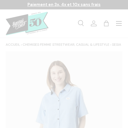
Paiement en 3x, 4x et 10x sans frais
Aller au contenu
Menu
Recherche
Se connecter
Panier
Recherche
Rechercher
ACCUEIL
›
CHEMISES FEMME STREETWEAR, CASUAL & LIFESTYLE
›
SESIA CO