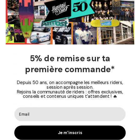
la recherche de sensations dans toutes les conditions
estivales.
Caractéristiques techniques :
Core PE 2.3 LB
Stringer x1
Slick HDPE
5% de remise sur ta
Deck Pro Cell
première commande*
Rails 50/50
Depuis 50 ans, on accompagne les meilleurs riders,
Tail Crescent
session après session.
Rejoins la communauté de riders : offres exclusives,
Channels, Nose bulbs
conseils et contenus uniques t’attendent ! 🔥
Bumpers
Paiement Sécurisé
Je m'inscris