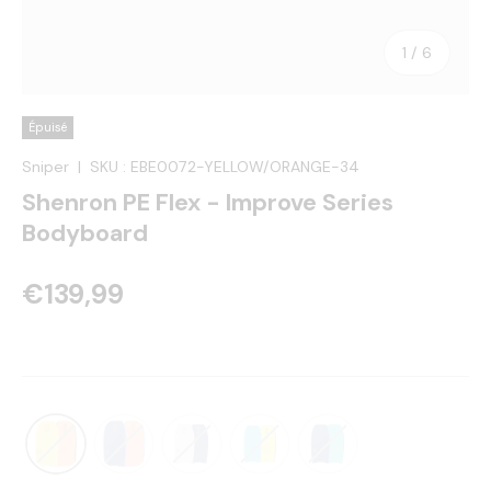
de
1
/
6
Épuisé
Sniper
|
SKU :
EBE0072-YELLOW/ORANGE-34
Shenron PE Flex - Improve Series
Bodyboard
€139,99