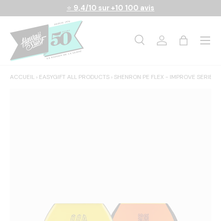
⭐
9,4/10 sur +10 100 avis
Aller au contenu
Menu
Recherche
Se connecter
Panier
Recherche
Rechercher
ACCUEIL
›
EASYGIFT ALL PRODUCTS
›
SHENRON PE FLEX - IMPROVE SERIES