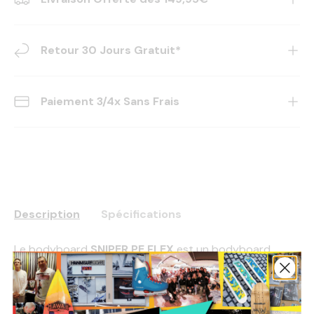
Retour 30 Jours Gratuit*
Paiement 3/4x Sans Frais
Description
Spécifications
Le bodyboard
SNIPER PE FLEX
est un bodyboard
polyvalent conçu pour s’amuser tout l’été. Avec son
core PE
, son
stringer
et son
slick HDPE
, il offre
confort, contrôle et durabilité. Parfait pour les riders à