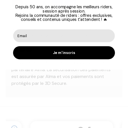
Depuis 50 ans, on accompagne les meilleurs riders,
session après session.
Vos informations de paiement sont traitées en
Rejoins la communauté de riders : offres exclusives,
conseils et contenus uniques t’attendent ! 🔥
toute sécurité. Nous ne stockons pas les détails
de votre carte de crédit et n'avons pas accès aux
informations de votre carte de crédit.
Je m'inscris
Le paiement en 3, 4, 10 X est disponible via notre
partenaire Alma. La sécurisation des paiements
est assurée par Alma et vos paiements sont
protégés par le 3D Secure.