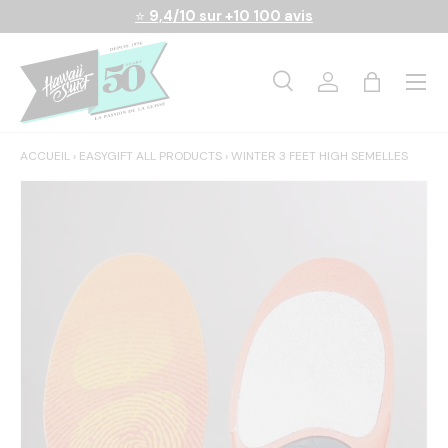
⭐
9,4/10 sur +10 100 avis
Aller au contenu
Menu
Recherche
Se connecter
Panier
Recherche
Rechercher
ACCUEIL
›
EASYGIFT ALL PRODUCTS
›
WINTER 3 FEET HIGH SEMELLES