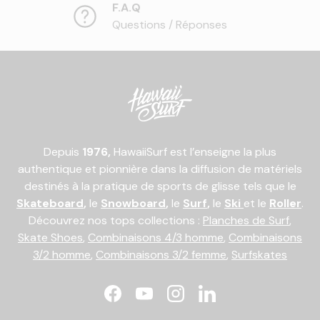
F.A.Q
Questions / Réponses
Depuis
1976,
HawaiiSurf est l’enseigne la plus
authentique et pionnière dans la diffusion de matériels
destinés à la pratique de sports de glisse tels que le
Skateboard
,
le
Snowboard
,
le
Surf
,
le
Ski
et le
Roller
.
Découvrez nos tops collections :
Planches de Surf
,
Skate Shoes
,
Combinaisons 4/3 homme
,
Combinaisons
3/2 homme
,
Combinaisons 3/2 femme
,
Surfskates
Facebook
YouTube
Instagram
LinkedIn