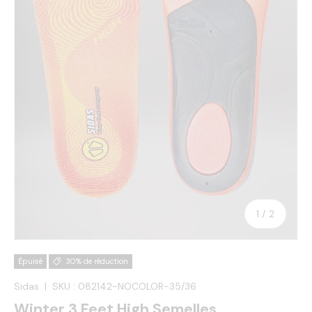
de
1
/
2
Épuisé
30% de réduction
Sidas
|
SKU :
082142-NOCOLOR-35/36
Winter 3 Feet High Semelles