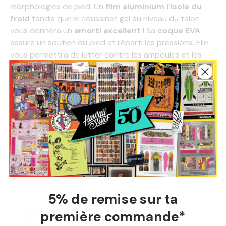
morphologies de pied. Un
film aluminium l'isole du
froid
tandis que le coussinet gel au niveau du talon
vous donnera un
amorti excellent
! Sa
coque EVA
assure un soutien du pied et réparti les pressions. Elle
vous permettra de lutter contre les ampoules et les
maux de pieds de fin de session !
Il existe trois hauteurs de voûtes plantaires. Si tu
hésites ou si tu ne connais pas l'arche de ton pied,
nous sommes équipés de la machine Sidas au shop,
donc n'hésites pas à passer !
Ce produit est adapté aux pieds creux
Paiement Sécurisé
5% de remise sur ta
première commande*