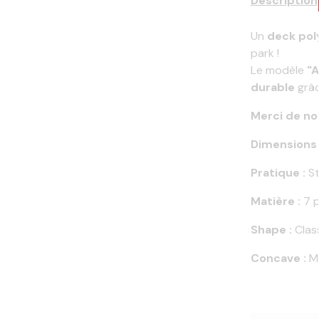
Description
Un
deck pol
park !
Le modèle
"A
durable
grâc
Merci de not
Dimensions 
Pratique :
St
Matière :
7 p
Shape :
Clas
Concave :
M