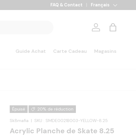
FAQ & Contact
Langue
Français
Se connecter
Panier
Guide Achat
Carte Cadeau
Magasins
Épuisé
20% de réduction
Sk8mafia
|
SKU :
SMDE0021B003-YELLOW-8.25
Acrylic Planche de Skate 8.25