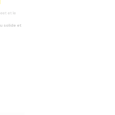
eet et le
u solide et