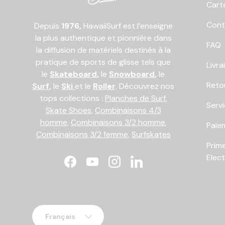
Cart
Cont
Depuis
1976,
HawaiiSurf est l’enseigne
la plus authentique et pionnière dans
FAQ
la diffusion de matériels destinés à la
pratique de sports de glisse tels que
Livra
le
Skateboard
,
le
Snowboard
,
le
Reto
Surf
,
le
Ski
et le
Roller
. Découvrez nos
tops collections :
Planches de Surf
,
Serv
Skate Shoes
,
Combinaisons 4/3
homme
,
Combinaisons 3/2 homme
,
Paiem
Combinaisons 3/2 femme
,
Surfskates
Prim
Elec
Facebook
YouTube
Instagram
LinkedIn
Langue
Français