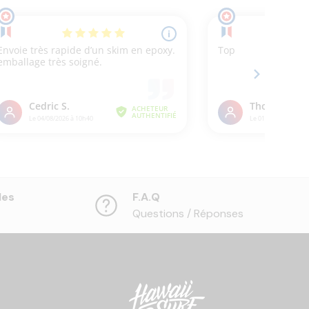
les
F.A.Q
Questions / Réponses