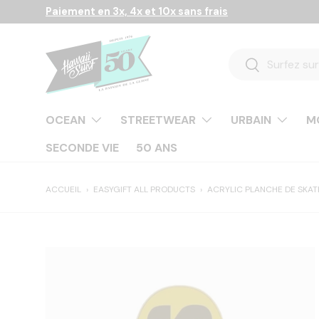
Paiement en 3x, 4x et 10x sans frais
Aller au contenu
Recherche
Rechercher
OCEAN
STREETWEAR
URBAIN
M
SECONDE VIE
50 ANS
ACCUEIL
›
EASYGIFT ALL PRODUCTS
›
ACRYLIC PLANCHE DE SKAT