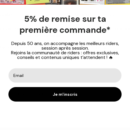
Spécifications
yvalent
et
rigide
de la marque
"Sk8mafia"
parfait pour le str
5% de remise sur ta
première commande*
crylic Yellow"
vous offre un design épuré, jaune et un
platea
e à ses
7 couches d'érable.
Depuis 50 ans, on accompagne les meilleurs riders,
er que la couleur du bois coté grip peut varier.
session après session.
Rejoins la communauté de riders : offres exclusives,
conseils et contenus uniques t’attendent ! 🔥
:
8.25" x 32"
reet / Park / Bowl
lis d'érable
sique (Popsicle Shape)
Je m'inscris
oyen