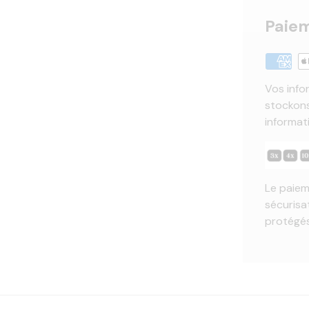
Paiem
Vos info
stockons
informat
Le paiem
sécurisa
protégés