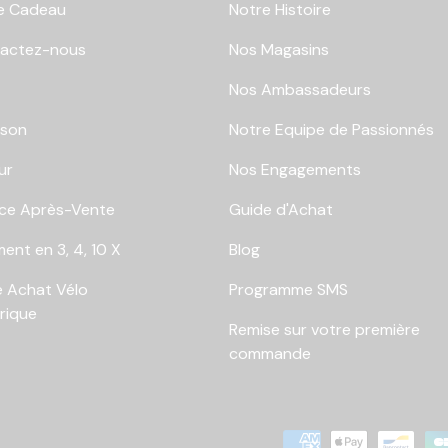
e Cadeau
Notre Histoire
actez-nous
Nos Magasins
Nos Ambassadeurs
ison
Notre Equipe de Passionnés
ur
Nos Engagements
ice Après-Vente
Guide d'Achat
ent en 3, 4, 10 X
Blog
e Achat Vélo
Programme SMS
trique
Remise sur votre première
commande
Moyens de paiement accep