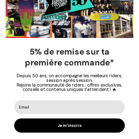
Vos informations de paiement sont traitées en
toute sécurité. Nous ne stockons pas les détails
de votre carte de crédit et n'avons pas accès aux
informations de votre carte de crédit.
5% de remise sur ta
première commande*
Le paiement en 3, 4, 10 X est disponible via notre
partenaire Alma. La sécurisation des paiements
Depuis 50 ans, on accompagne les meilleurs riders,
est assurée par Alma et vos paiements sont
session après session.
Rejoins la communauté de riders : offres exclusives,
protégés par le 3D Secure.
conseils et contenus uniques t’attendent ! 🔥
Je m'inscris