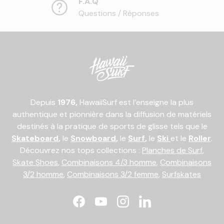
F.A.Q
Questions / Réponses
Depuis
1976,
HawaiiSurf est l’enseigne la plus
authentique et pionnière dans la diffusion de matériels
destinés à la pratique de sports de glisse tels que le
Skateboard
,
le
Snowboard
,
le
Surf
,
le
Ski
et le
Roller
.
Découvrez nos tops collections :
Planches de Surf
,
Skate Shoes
,
Combinaisons 4/3 homme
,
Combinaisons
3/2 homme
,
Combinaisons 3/2 femme
,
Surfskates
Facebook
YouTube
Instagram
LinkedIn