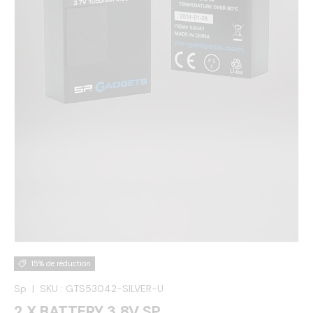
15% de réduction
Sp
|
SKU :
GTS53042-SILVER-U
2 X BATTERY 3.8V SP