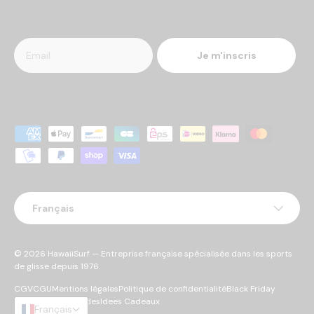
Je m'inscris
Moyens de paiement acceptés
Langue
Français
© 2026
HawaiiSurf
— Entreprise française spécialisée dans les sports
de glisse depuis 1976.
CGV
CGU
Mentions légales
Politique de confidentialité
Black Friday
Cyber Monday
Soldes
Idees Cadeaux
Français