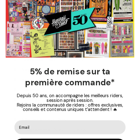
pour les amateurs de surf traditionnel comme de
longues courbes fluides.
Caractéristiques :
Dimensions
: 9'0" x 22 7/8" x 3" – 71.4 L
Type
: Longboard
Construction
: TEC Epoxy
5% de remise sur ta
Noyau
: EPS
Rails
: 50/50
première commande*
Carène
: Simple concave sous le nose
Depuis 50 ans, on accompagne les meilleurs riders,
Configuration
: Single Fin
session après session.
Rejoins la communauté de riders : offres exclusives,
Boîtier d'aileron
: US Box
conseils et contenus uniques t’attendent ! 🔥
Aileron inclus
:
Non
Programme
: Noseride, glisse et surf traditionnel