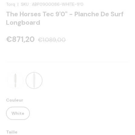
Torq
|
SKU :
ABP0900086-WHITE-9'0
The Horses Tec 9'0" - Planche De Surf
Longboard
€871,20
€1.089,00
Couleur
White
Taille