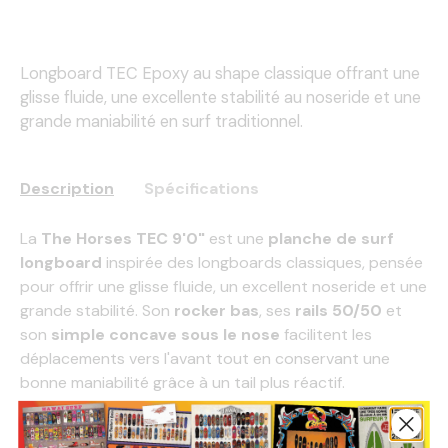
Longboard TEC Epoxy au shape classique offrant une
glisse fluide, une excellente stabilité au noseride et une
grande maniabilité en surf traditionnel.
Description
Spécifications
La
The Horses TEC 9'0"
est une
planche de surf
longboard
inspirée des longboards classiques, pensée
pour offrir une glisse fluide, un excellent noseride et une
grande stabilité. Son
rocker bas
, ses
rails 50/50
et
son
simple concave sous le nose
facilitent les
déplacements vers l'avant tout en conservant une
bonne maniabilité grâce à un tail plus réactif.
Sa
construction TEC Epoxy
assure un excellent
compromis entre légèreté, solidité et durabilité, idéale