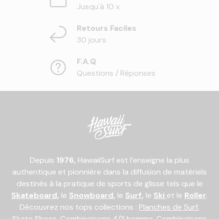
Jusqu'à 10 x
Retours Faciles
30 jours
F.A.Q
Questions / Réponses
Depuis
1976,
HawaiiSurf est l’enseigne la plus
authentique et pionnière dans la diffusion de matériels
destinés à la pratique de sports de glisse tels que le
Skateboard
,
le
Snowboard
,
le
Surf
,
le
Ski
et le
Roller
.
Découvrez nos tops collections :
Planches de Surf
,
Skate Shoes
,
Combinaisons 4/3 homme
,
Combinaisons