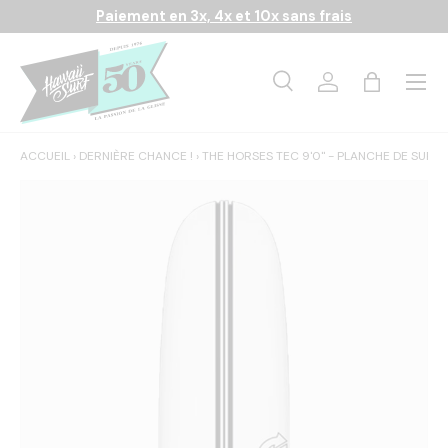
Paiement en 3x, 4x et 10x sans frais
Aller au contenu
Menu
Recherche
Se connecter
Panier
Recherche
Rechercher
ACCUEIL
›
DERNIÈRE CHANCE !
›
THE HORSES TEC 9'0" - PLANCHE DE SUR