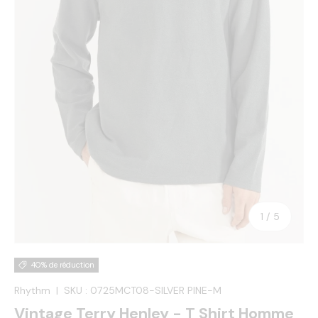
de
1
/
5
40% de réduction
Rhythm
|
SKU :
0725MCT08-SILVER PINE-M
Vintage Terry Henley - T Shirt Homme