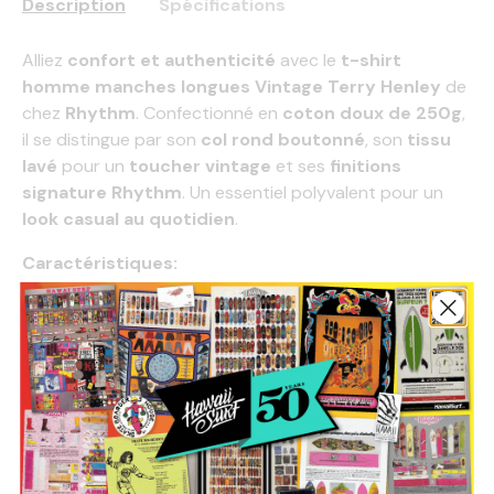
Description
Spécifications
Alliez
confort et authenticité
avec le
t-shirt
homme manches longues Vintage Terry Henley
de
chez
Rhythm
. Confectionné en
coton doux de 250g
,
il se distingue par son
col rond boutonné
, son
tissu
lavé
pour un
toucher vintage
et ses
finitions
signature Rhythm
. Un essentiel polyvalent pour un
look casual au quotidien
.
Caractéristiques:
Matériaux :
100% coton – 250g
Détails :
Col rond avec patte boutonnée
Tissu lavé pour un toucher vintage