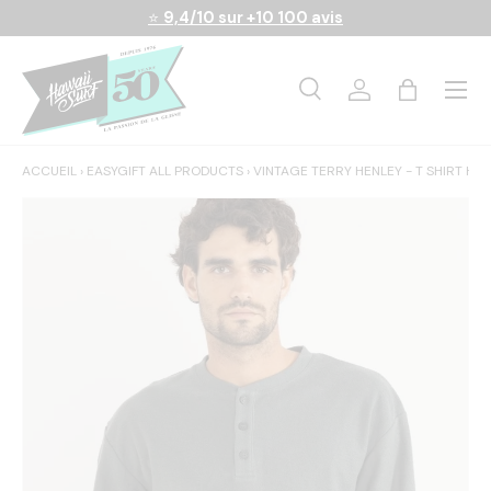
⭐
9,4/10 sur +10 100 avis
Aller au contenu
Menu
Recherche
Se connecter
Panier
Recherche
Rechercher
ACCUEIL
›
EASYGIFT ALL PRODUCTS
›
VINTAGE TERRY HENLEY - T SHIRT 