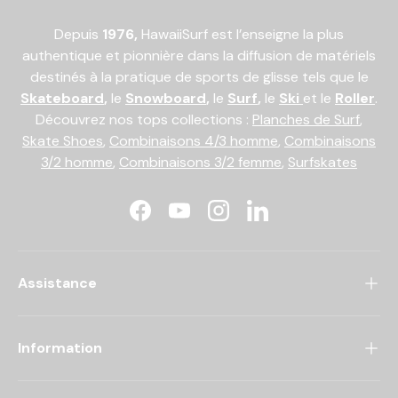
Depuis
1976,
HawaiiSurf est l’enseigne la plus
authentique et pionnière dans la diffusion de matériels
destinés à la pratique de sports de glisse tels que le
Skateboard
,
le
Snowboard
,
le
Surf
,
le
Ski
et le
Roller
.
Découvrez nos tops collections :
Planches de Surf
,
Skate Shoes
,
Combinaisons 4/3 homme
,
Combinaisons
3/2 homme
,
Combinaisons 3/2 femme
,
Surfskates
Facebook
YouTube
Instagram
LinkedIn
Assistance
Information