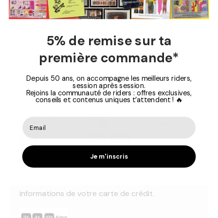
Finitions signature Rhythm
Taille & coupe :
5% de remise sur ta
Coupe classique
première commande*
Manches longues
Depuis 50 ans, on accompagne les meilleurs riders,
session après session.
Rejoins la communauté de riders : offres exclusives,
Paiement Sécurisé
conseils et contenus uniques t’attendent ! 🔥
Je m'inscris
Vos informations de paiement sont traitées en
toute sécurité. Nous ne stockons pas les détails
de votre carte de crédit et n'avons pas accès aux
informations de votre carte de crédit.