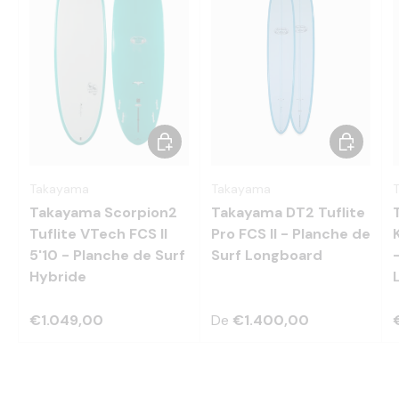
Choisir les options
Choisir le
Takayama
Takayama
Takayama Scorpion2
Takayama DT2 Tuflite
Tuflite VTech FCS II
Pro FCS II - Planche de
5'10 - Planche de Surf
Surf Longboard
Hybride
€1.049,00
De
€1.400,00