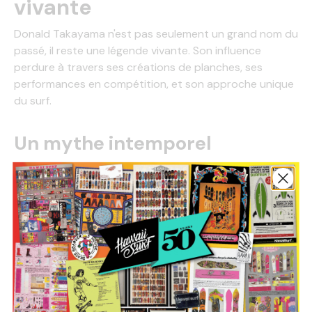
vivante
Donald Takayama n'est pas seulement un grand nom du
passé, il reste une légende vivante. Son influence
perdure à travers ses créations de planches, ses
performances en compétition, et son approche unique
du surf.
Un mythe intemporel
La magie de Donald Takayama réside dans le fait qu’il a
su marier tradition et innovation. Ses
accomplissements, tant en tant que compétiteur que
créateur, en font une figure incontournable du surf.
Que l’on parle de son style, de ses planches ou de son
éthique de travail, Takayama reste une référence
intemporelle pour tous ceux qui souhaitent explorer le
longboard sous un angle nouveau.