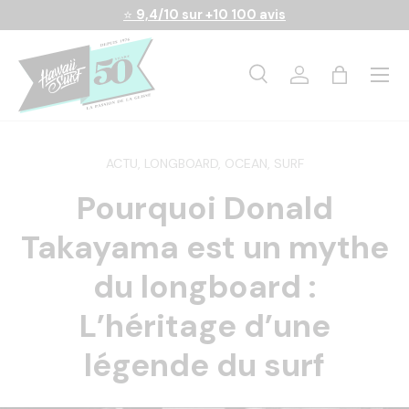
⭐
9,4/10 sur +10 100 avis
Aller au contenu
Menu
Recherche
Se connecter
Panier
Recherche
Rechercher
ACTU,
LONGBOARD,
OCEAN,
SURF
Pourquoi Donald
Takayama est un mythe
du longboard :
L’héritage d’une
légende du surf